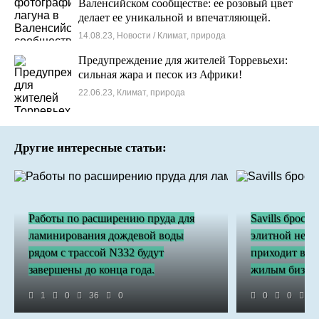
Валенсийском сообществе: ее розовый цвет
делает ее уникальной и впечатляющей.
14.08.23, Новости / Климат, природа
Предупреждение для жителей Торревьехи:
сильная жара и песок из Африки!
22.06.23, Климат, природа
Другие интересные статьи:
Работы по расширению пруда для
Savills броса
ламинирования дождевой воды
элитной недв
рядом с трассой N332 будут
приходит в Б
завершены до конца года.
жилым бизне
1
0
36
0
0
0
2