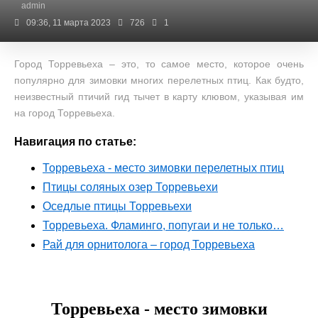
admin
09:36, 11 марта 2023
726
1
Город Торревьеха – это, то самое место, которое очень
популярно для зимовки многих перелетных птиц. Как будто,
неизвестный птичий гид тычет в карту клювом, указывая им
на город Торревьеха.
Навигация по статье:
Торревьеха - место зимовки перелетных птиц
Птицы соляных озер Торревьехи
Оседлые птицы Торревьехи
Торревьеха. Фламинго, попугаи и не только…
Рай для орнитолога – город Торревьеха
Торревьеха - место зимовки