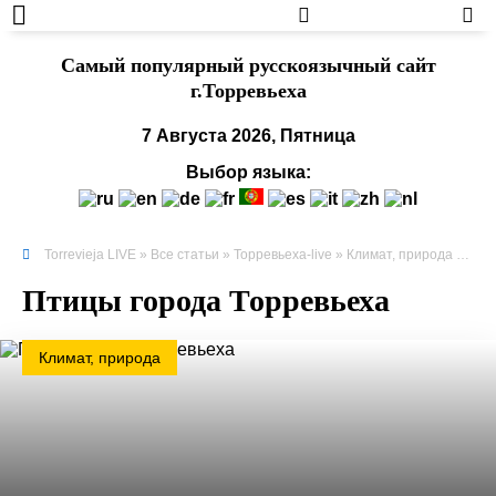
Cамый популярный русскоязычный сайт
г.Торревьеха
7 Августа 2026, Пятница
Выбор языка:
Torrevieja LIVE
»
Все статьи
»
Торревьеха-live
»
Климат, природа
» Птицы города Торревьеха
Птицы города Торревьеха
Климат, природа