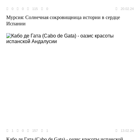
0
0
115
0
20.02.24
Мурсия: Солнечная сокровищница истории в сердце
Испании
1
0
157
1
13.02.24
Кабо де Гата (Cabo de Gata) - оазис красоты испанской