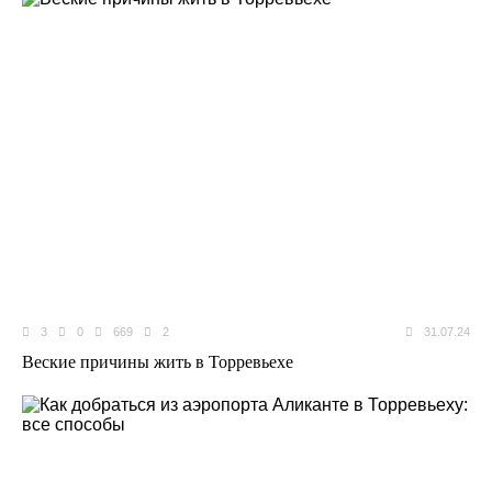
3
0
669
2
31.07.24
Веские причины жить в Торревьехе