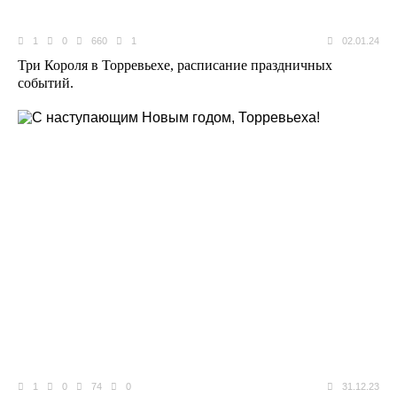
1
0
660
1
02.01.24
Три Короля в Торревьехе, расписание праздничных
событий.
1
0
74
0
31.12.23