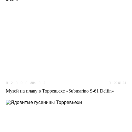
2
0
884
2
29.01.24
Музей на плаву в Торревьехе «Submarino S-61 Delfín»