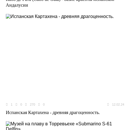
Андалусии
1
0
270
0
12.02.24
Испанская Картахена - древняя драгоценность.