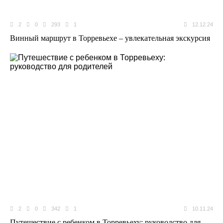
2
0
293
1
12.12.24
Винный маршрут в Торревьехе – увлекательная экскурсия
2
0
342
1
10.11.24
Путешествие с ребенком в Торревьеху: руководство для