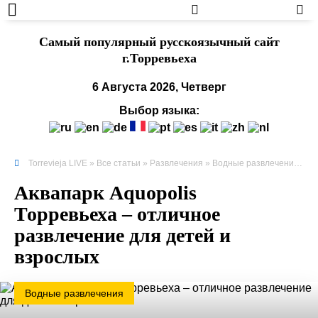
Cамый популярный русскоязычный сайт
г.Торревьеха
6 Августа 2026, Четверг
Выбор языка:
Torrevieja LIVE
»
Все статьи
»
Развлечения
»
Водные развлечения
» Ак
Аквапарк Aquopolis
Торревьеха – отличное
развлечение для детей и
взрослых
Водные развлечения