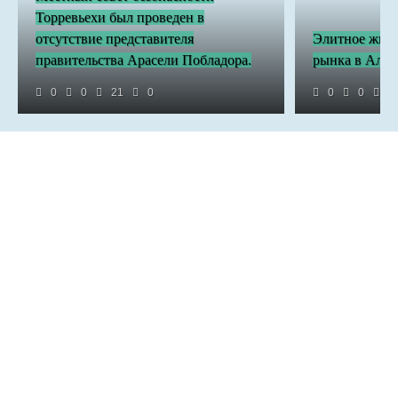
Торревьехи был проведен в
отсутствие представителя
Элитное жиль
правительства Арасели Побладора.
рынка в Алик
0
0
21
0
0
0
3