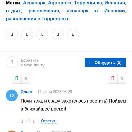
Метки:
Аквапарк
,
Aquopolis
,
Торревьеха
,
Испания
,
отдых
,
развлечения
,
аквапарк в Испании
,
развлечения в Торревьехе
Добавить
Обсудить
(5)
в мою ленту
5
0
Ольга
11 июля 2023 06:28
О
Почитала, и сразу захотелось посетить) Пойдем
в ближайшее время!
+1
Ответить