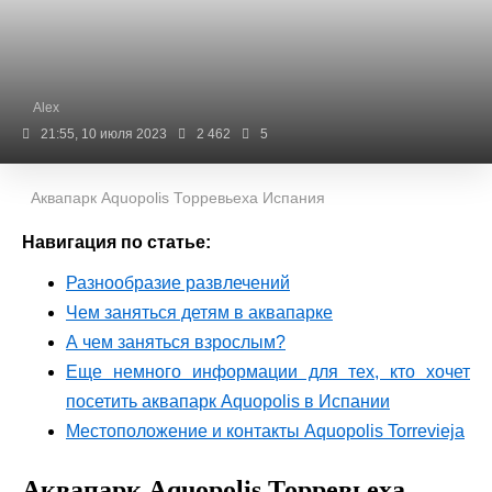
Alex
21:55, 10 июля 2023
2 462
5
Аквапарк Aquopolis Торревьеха Испания
Навигация по статье:
Разнообразие развлечений
Чем заняться детям в аквапарке
А чем заняться взрослым?
Еще немного информации для тех, кто хочет
посетить аквапарк Aquopolis в Испании
Местоположение и контакты Aquopolis Torrevieja
Аквапарк Aquopolis Торревьеха