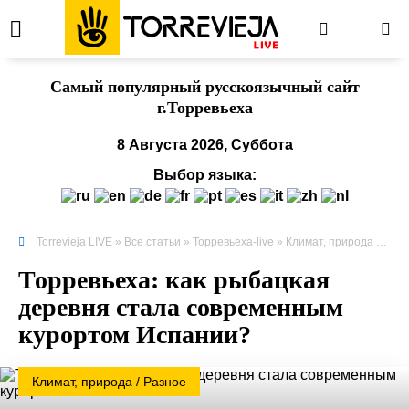
Cамый популярный русскоязычный сайт
г.Торревьеха
8 Августа 2026, Суббота
Выбор языка:
Torrevieja LIVE
»
Все статьи
»
Торревьеха-live
»
Климат, природа
» Торревьеха: как рыбацкая деревня стала современным курортом Испании?
Торревьеха: как рыбацкая
деревня стала современным
курортом Испании?
Климат, природа / Разное