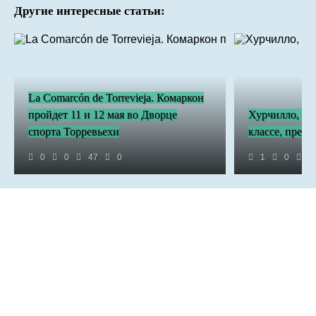
Другие интересные статьи:
La Comarcón de Torrevieja. Комаркон
пройдет 11 и 12 мая во Дворце
Хурчилло, гд
спорта Торревьехи
классе, прев
0
0
47
0
1
0
3