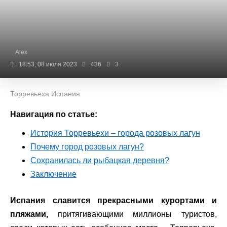
Alex
18:53, 08 июля 2023
436
3
Торревьеха Испания
Навигация по статье:
История Торревьехи – города розовых лагун
Почему город розовых лагун?
Сохранилась ли рыбацкая деревня?
Заключение
Испания славится прекрасными курортами и
пляжами,
притягивающими миллионы туристов,