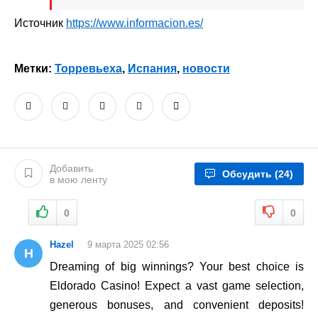
Источник
https://www.informacion.es/
Метки:
Торревьеха
,
Испания
,
новости
Добавить
Обсудить
(24)
в мою ленту
0
0
Hazel
9 марта 2025 02:56
H
Dreaming of big winnings? Your best choice is
Eldorado Casino! Expect a vast game selection,
generous bonuses, and convenient deposits!