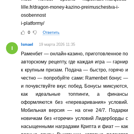
lille.fr/dragon-money-kazino-preimuschestva-i-
osobennost
i-platformy/
0
Ответить
Ismael
19 марта 2026 11:35
I
Раменбет — онлайн-казино, приготовленное по
авторскому рецепту, где каждая игра — гарнир
к крупным призам. Подача — быстро, горячо и
честно — попробуйте сами: Ramenbet бонус —
и почувствуйте вкус побед. Бонусы миксуются,
как идеальные топпинги, а финансы
оформляются без «переваривания» условий.
Мобильная версия — на огне 24/7. Подарки
новичкам без «горечи» условий Лидерборды с
насыщенными наградами Крипта и фиат — как