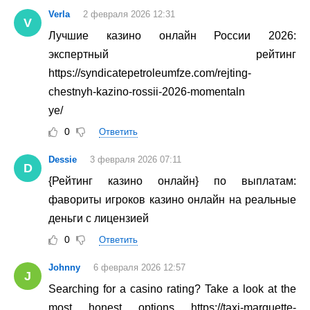
Verla
2 февраля 2026 12:31
V
Лучшие казино онлайн России 2026:
экспертный рейтинг
https://syndicatepetroleumfze.com/rejting-
chestnyh-kazino-rossii-2026-momentaln
ye/
0
Ответить
Dessie
3 февраля 2026 07:11
D
{Рейтинг казино онлайн} по выплатам:
фавориты игроков казино онлайн на реальные
деньги с лицензией
0
Ответить
Johnny
6 февраля 2026 12:57
J
Searching for a casino rating? Take a look at the
most honest options https://taxi-marquette-