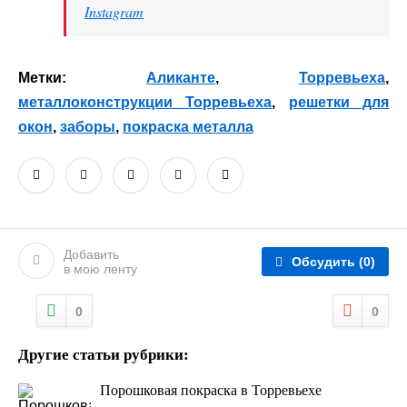
Instagram
Метки:
Аликанте
,
Торревьеха
,
металлоконструкции Торревьеха
,
решетки для
окон
,
заборы
,
покраска металла
Добавить
Обсудить
(0)
в мою ленту
0
0
Другие статьи рубрики:
Порошковая покраска в Торревьехе