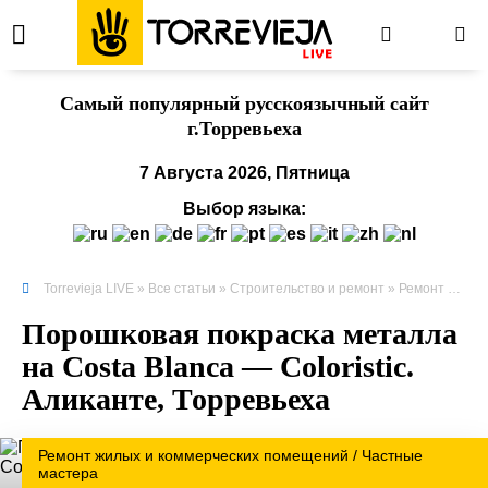
Cамый популярный русскоязычный сайт
г.Торревьеха
7 Августа 2026, Пятница
Выбор языка:
Torrevieja LIVE
»
Все статьи
»
Строительство и ремонт
»
Ремонт жилых и коммерческих помещений
Порошковая покраска металла
на Costa Blanca — Coloristic.
Аликанте, Торревьеха
Ремонт жилых и коммерческих помещений / Частные
мастера