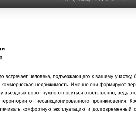
17:15, 15 января 2026
93
0
сти
р
то встречает человека, подъезжающего к вашему участку, 
ли коммерческая недвижимость. Именно они формируют пе
у въездных ворот нужно относиться ответственно, ведь эт
й территории от несанкционированного проникновения. К
спечивать комфортную эксплуатацию и долговременный с