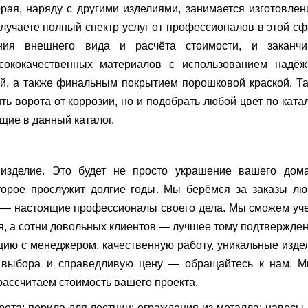
рая, наряду с другими изделиями, занимается изготовле
олучаете полный спектр услуг от профессионалов в этой с
ия внешнего вида и расчёта стоимости, и заканчи
сококачественных материалов с использованием надёж
й, а также финальным покрытием порошковой краской. Т
ть ворота от коррозии, но и подобрать любой цвет по ката
ящие в данный каталог.
изделие. Это будет не просто украшение вашего дома
торое прослужит долгие годы. Мы берёмся за заказы лю
а — настоящие профессионалы своего дела. Мы сможем уч
, а сотни довольных клиентов — лучшее тому подтвержден
ию с менеджером, качественную работу, уникальные изде
е выбора и справедливую цену — обращайтесь к нам. М
рассчитаем стоимость вашего проекта.
рота; перила для лестниц; ограждения из металла; навесы