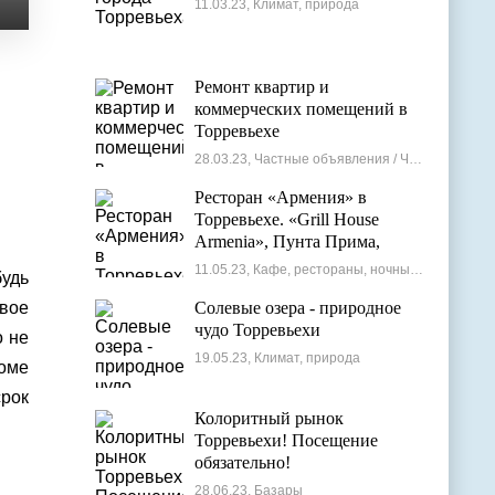
11.03.23, Климат, природа
Ремонт квартир и
коммерческих помещений в
Торревьехе
28.03.23, Частные объявления / Частные мастера
Ресторан «Армения» в
Торревьехе. «Grill House
Armenia», Пунта Прима,
Испания
11.05.23, Кафе, рестораны, ночные клубы
будь
рвое
Солевые озера - природное
чудо Торревьехи
о не
19.05.23, Климат, природа
роме
рок
Колоритный рынок
Торревьехи! Посещение
обязательно!
28.06.23, Базары