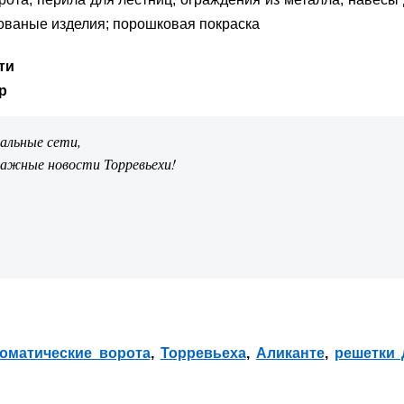
кованые изделия; порошковая покраска
сти
р
иальные сети,
важные новости Торревьехи!
томатические ворота
,
Торревьеха
,
Аликанте
,
решетки 