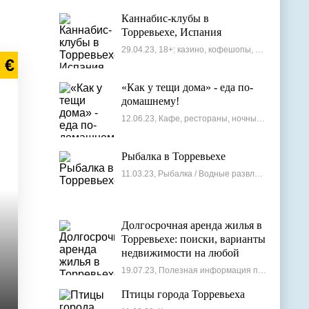
Каннабис-клубы в
Торревьехе, Испания
29.04.23, 18+: казино, кофешопы, стрип-бары
 €
«Как у тещи дома» - еда по-
домашнему!
12.06.23, Кафе, рестораны, ночные клубы
Рыбалка в Торревьехе
11.03.23, Рыбалка / Водные развлечения
Долгосрочная аренда жилья в
Торревьехе: поиски, варианты
недвижимости на любой
бюджет
19.07.23, Полезная информация по недвижимости
Птицы города Торревьеха