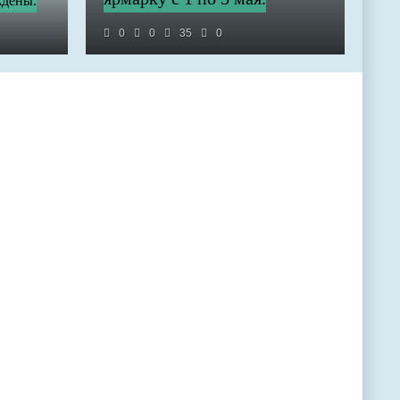
ждены.
0
0
35
0