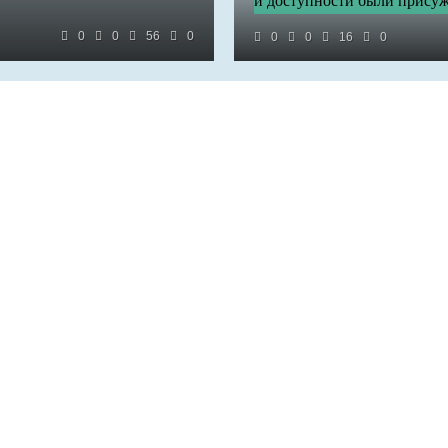
и доступности были прису
0
0
56
0
0
0
16
0