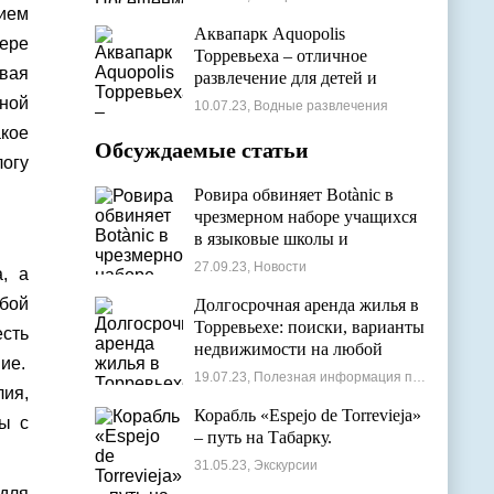
нием
Аквапарк Aquopolis
фере
Торревьеха – отличное
вая
развлечение для детей и
взрослых
ной
10.07.23, Водные развлечения
акое
Обсуждаемые статьи
логу
Ровира обвиняет Botànic в
чрезмерном наборе учащихся
в языковые школы и
проблемах с ассигнованиями
27.09.23, Новости
, а
бой
Долгосрочная аренда жилья в
Торревьехе: поиски, варианты
есть
недвижимости на любой
ие.
бюджет
19.07.23, Полезная информация по недвижимости
лия,
Корабль «Espejo de Torrevieja»
ы с
– путь на Табарку.
31.05.23, Экскурсии
 для