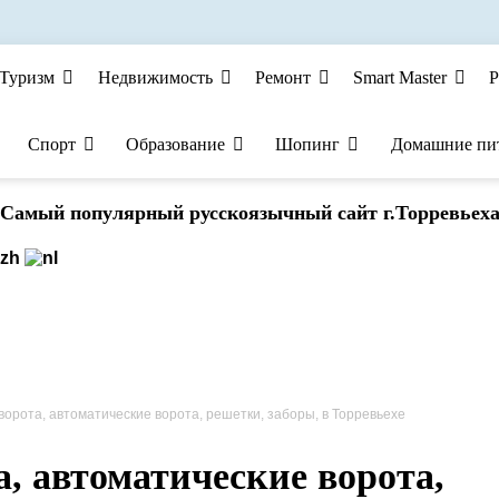
Туризм
Недвижимость
Ремонт
Smart Master
Р
Спорт
Образование
Шопинг
Домашние пи
Cамый популярный русскоязычный сайт г.Торревьех
орота, автоматические ворота, решетки, заборы, в Торревьехе
, автоматические ворота,