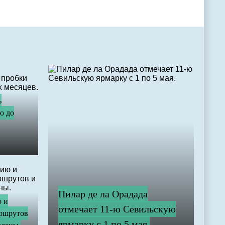
ь
ю до
Пилар де ла Орадада
ю и
отмечает 11-ю Севильскую
ршрутов
ярмарку с 1 по 5 мая.