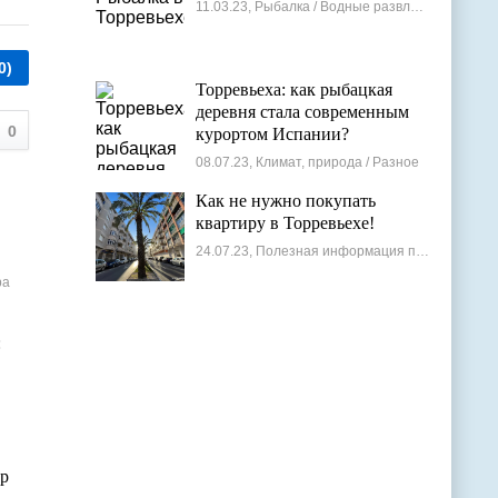
11.03.23, Рыбалка / Водные развлечения
0)
Торревьеха: как рыбацкая
деревня стала современным
0
курортом Испании?
08.07.23, Климат, природа / Разное
Как не нужно покупать
квартиру в Торревьехе!
24.07.23, Полезная информация по недвижимости
ра
:
ор