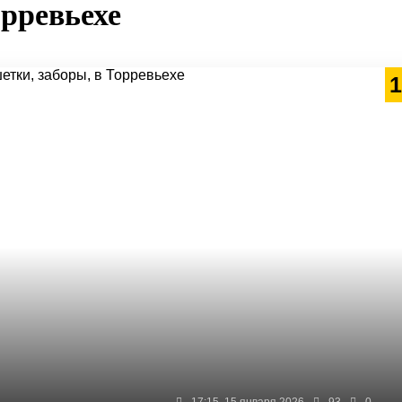
орревьехе
1