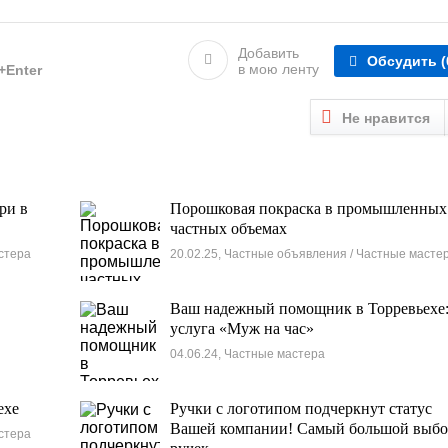
Добавить
Обсудить
(
в мою ленту
l+Enter
Не нравится
ри в
Порошковая покраска в промышленных
частных объемах
стера
20.02.25, Частные объявления / Частные масте
Ваш надежный помощник в Торревьехе
услуга «Муж на час»
04.06.24, Частные мастера
ехе
Ручки с логотипом подчеркнут статус
Вашей компании! Самый большой выб
стера