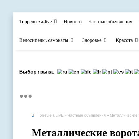
Торревьеха-live
Новости
Частные объявления
Велосипеды, самокаты
Здоровье
Красота
Выбор языка:
Torrevieja LIVE
»
Частные объявления
» Металлические в
Металлические ворота