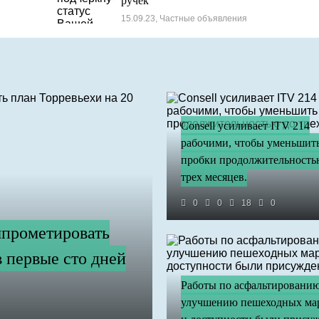
ручек
15.09.23, Частные объявления
Consell усиливает ITV 214
рабочими, чтобы уменьшит
пробки продолжительность
трех месяцев.
0
0
18
0
мпрометировать
 первые сто дней
Работы по асфальтировани
улучшению пешеходных ма