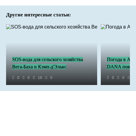
Другие интересные статьи:
SOS-вода для сельского хозяйства
Погода в Алик
Вега-Баха и Кэмп-д'Элькс
DANA повлия
0
0
16
0
0
0
5