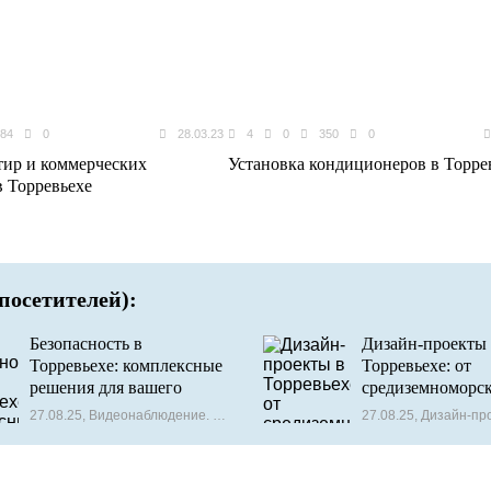
84
0
28.03.23
4
0
350
0
тир и коммерческих
Установка кондиционеров в Торре
 Торревьехе
посетителей):
Безопасность в
Дизайн-проекты 
Торревьехе: комплексные
Торревьехе: от
решения для вашего
средиземноморс
спокойствия –
мечты до
27.08.25, Видеонаблюдение. Сигнализация. Контроль доступа
27.08.25, Дизайн-пр
видеонаблюдение,
функциональной
сигнализация и контроль
реальности
доступа