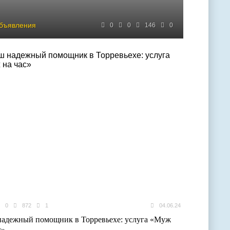
объявления
0
0
146
0
0
872
1
04.06.24
адежный помощник в Торревьехе: услуга «Муж
с»