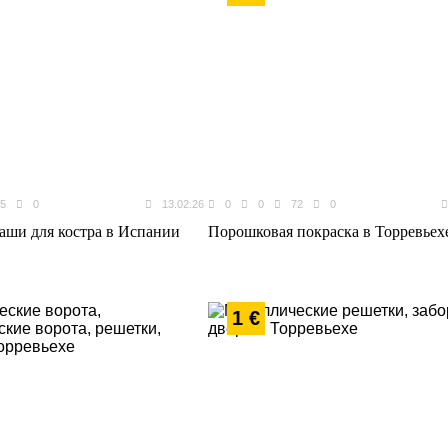
5
0
13.02.26
0
0
72
0
аши для костра в Испании
Порошковая покраска в Торревьех
1 €