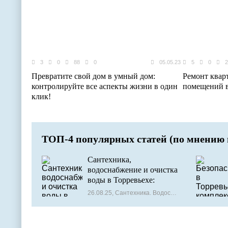
3
0
88
0
05.05.23
5
0
2
Превратите свой дом в умный дом:
Ремонт квар
контролируйте все аспекты жизни в один
помещений в
клик!
ТОП-4 популярных статей (по мнению 
Сантехника,
водоснабжение и очистка
воды в Торревьехе:
комплексные услуги для
26.08.25, Сантехника. Водоснабжение. Очистка воды
Вашего дома и бизнеса в
Испании