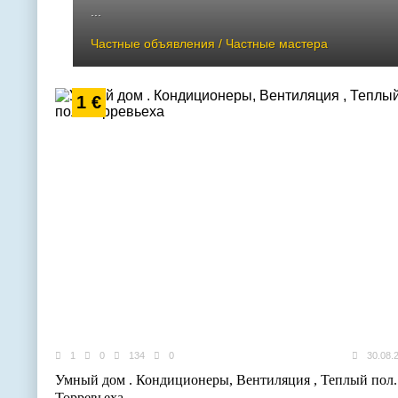
...
Частные объявления / Частные мастера
1 €
1
0
134
0
30.08.
Умный дом . Кондиционеры, Вентиляция , Теплый пол.
Торревьеха