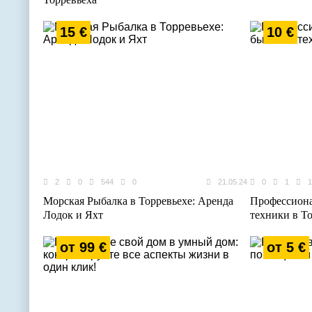
15 €
10 €
2
0
544
0
21.05.24
0
1
1
Морская Рыбалка в Торревьехе: Аренда
Профессион
Лодок и Яхт
техники в То
от 99 €
от 5 €