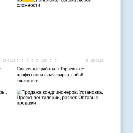
29.01.26
0
0
105
0
29.01.26
е
Сварочные работы в Торревьехе:
профессиональная сварка любой
сложности