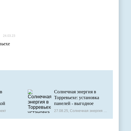
24.03.23
вьехе
в
Солнечная энергия в
Торревьехе: установка
кой
панелей - выгодное
вложение и экономия
оект
27.08.25, Солнечная энергия (панели)