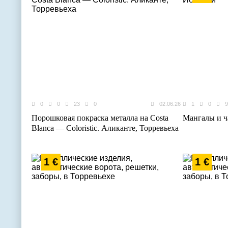
0
0
23
0
02.06.26
1
0
9
Порошковая покраска металла на Costa
Мангалы и ч
Blanca — Coloristic. Аликанте, Торревьеха
1 €
1 €