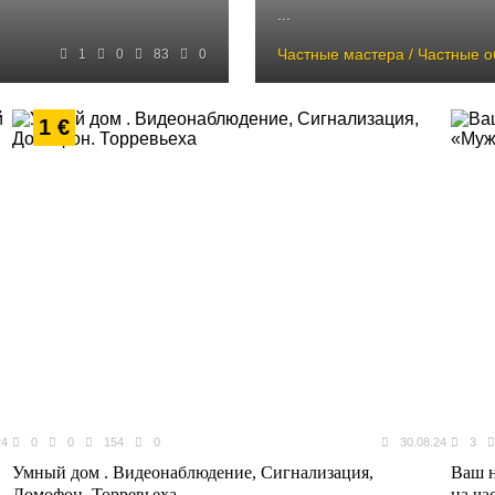
...
Частные мастера / Частные 
1
0
83
0
1 €
24
0
0
154
0
30.08.24
3
Умный дом . Видеонаблюдение, Сигнализация,
Ваш н
Домофон. Торревьеха
на ча