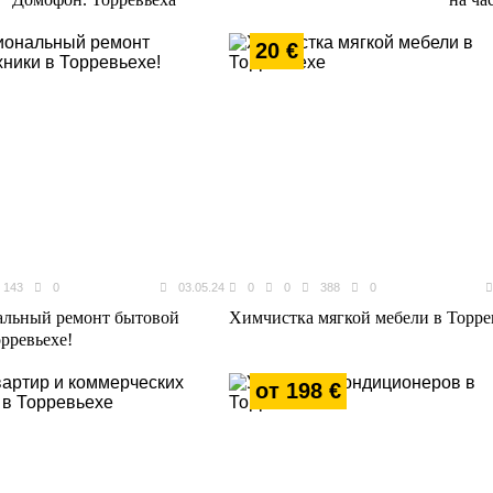
20 €
 143
0
03.05.24
0
0
388
0
альный ремонт бытовой
Химчистка мягкой мебели в Торре
рревьехе!
от 198 €