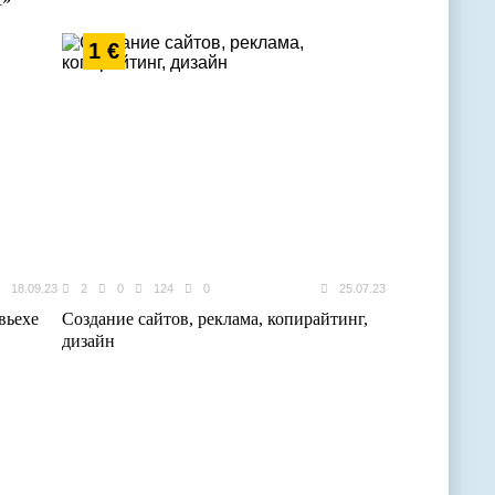
1 €
18.09.23
2
0
124
0
25.07.23
вьехе
Создание сайтов, реклама, копирайтинг,
дизайн