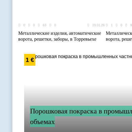
0
0
63
0
19.01.26
1
0
9
Металлические изделия, автоматические
Металлическ
ворота, решетки, заборы, в Торревьехе
ворота, реше
1 €
Порошковая покраска в промыш
объемах