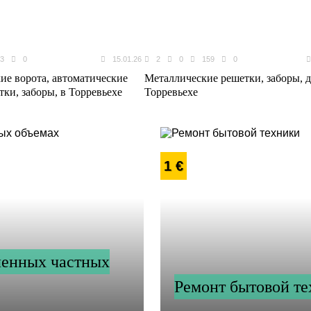
3
0
15.01.26
2
0
159
0
ие ворота, автоматические
Металлические решетки, заборы, д
тки, заборы, в Торревьехе
Торревьехе
1 €
ленных частных
Ремонт бытовой т