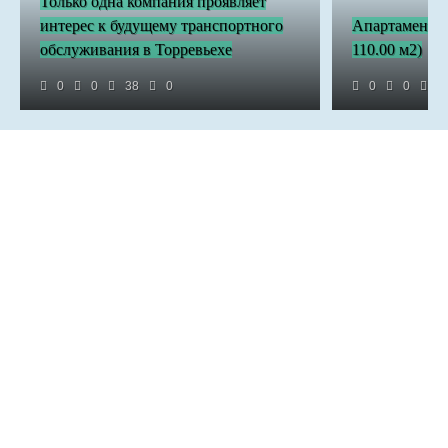
Только одна компания проявляет
интерес к будущему транспортного
Апартаменты 
обслуживания в Торревьехе
110.00 м2)
0
0
38
0
0
0
3