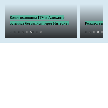
Более половины ITV в Аликанте
остались без записи через Интернет
Рождественск
0
0
58
0
0
0
3