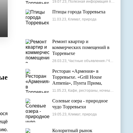
19.07.23, Полезная информация по недвижимости
Птицы города Торревьеха
11.03.23, Климат, природа
Ремонт квартир и
коммерческих помещений в
Торревьехе
28.03.23, Частные объявления / Частные мастера
Ресторан «Армения» в
ные
Торревьехе. «Grill House
Armenia», Пунта Прима,
Испания
11.05.23, Кафе, рестораны, ночные клубы
Солевые озера - природное
чудо Торревьехи
юся
19.05.23, Климат, природа
ещё
ию.
Колоритный рынок