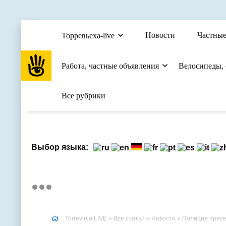
Новости
Частные
Торревьеха-live
Работа, частные объявления
Велосипеды,
Все рубрики
Выбор языка:
Torrevieja LIVE
»
Все статьи
»
Новости
» Полиция пресекла