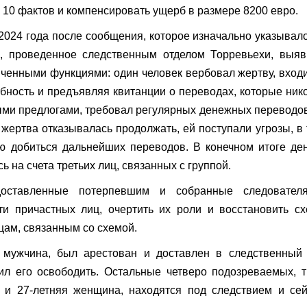
 10 фактов и компенсировать ущерб в размере 8200 евро.
2024 года после сообщения, которое изначально указывал
, проведенное следственным отделом Торревьехи, выяв
ниченными функциями: один человек вербовал жертву, вход
бность и предъявляя квитанции о переводах, которые ник
зными предлогами, требовал регулярных денежных переводо
 жертва отказывалась продолжать, ей поступали угрозы, в
ью добиться дальнейших переводов. В конечном итоге де
 на счета третьих лиц, связанных с группой.
доставленные потерпевшим и собранные следователя
и причастных лиц, очертить их роли и восстановить с
цам, связанным со схемой.
 мужчина, был арестован и доставлен в следственный 
л его освободить. Остальные четверо подозреваемых, 
 и 27-летняя женщина, находятся под следствием и се