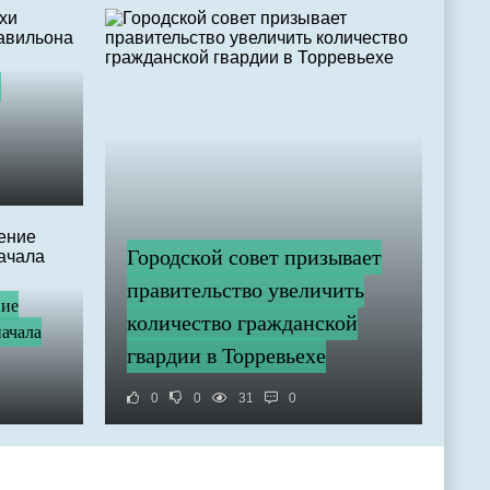
и
Городской совет призывает
правительство увеличить
ние
количество гражданской
начала
гвардии в Торревьехе
0
0
31
0