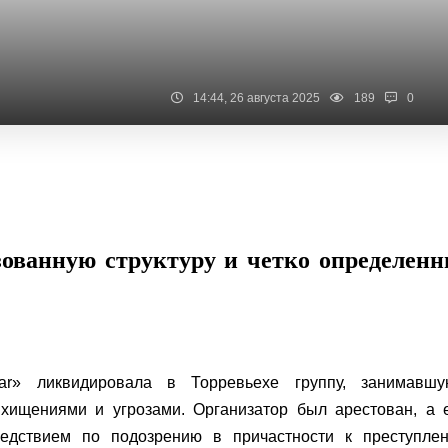
14:44, 26 августа 2025
189
0
зованную структуру и четко определен
ar» ликвидировала в Торревьехе группу, занимавшу
 хищениями и угрозами. Организатор был арестован, а 
ледствием по подозрению в причастности к преступлен