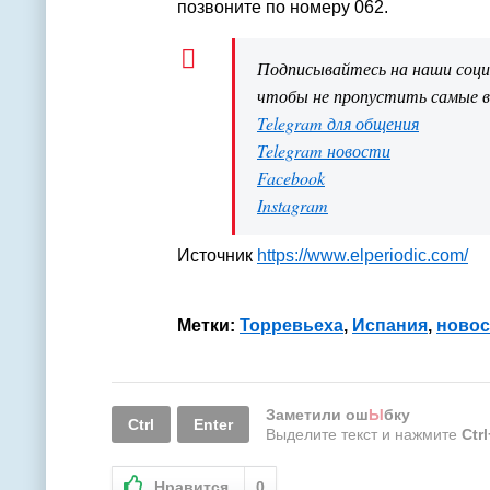
позвоните по номеру 062.
Подписывайтесь на наши соц
чтобы не пропустить самые 
Telegram для общения
Telegram новости
Facebook
Instagram
Источник
https://www.elperiodic.com/
Метки:
Торревьеха
,
Испания
,
новос
Заметили ош
Ы
бку
Ctrl
Enter
Выделите текст и нажмите
Ctr
Нравится
0