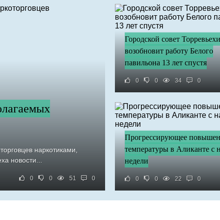
Городской совет Торревьех
возобновит работу Белого
павильона 13 лет спустя
0
0
34
0
олагаемых
Прогрессирующее повыше
температуры в Аликанте с 
торговцев наркотиками,
ха новости...
недели
0
0
51
0
0
0
22
0