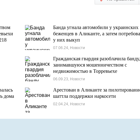
твом
Банда угнала автомобили у украинских
евьехи
беженцев в Аликанте, а затем потребов
218
у них выкуп
07.06.24, Новости
Гражданская гвардия разоблачила банду
занимавшуюся мошенничеством с
недвижимостью в Торревьехе
06.09.23, Новости
валась
Арестован в Аликанте за пилотировани
ть дома
шаттла поддержки наркосети
02.04.24, Новости