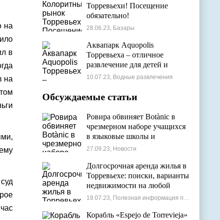
Торревьехи! Посещение
обязательно!
о на
28.06.23, Базары
ило
Аквапарк Aquopolis
ил в
Торревьеха – отличное
развлечение для детей и
огда
взрослых
10.07.23, Водные развлечения
в на
 том
Обсуждаемые статьи
ньги
Ровира обвиняет Botànic в
чрезмерном наборе учащихся
в языковые школы и
ми,
проблемах с ассигнованиями
27.09.23, Новости
хему
Долгосрочная аренда жилья в
Торревьехе: поиски, варианты
суд
недвижимости на любой
трое
бюджет
19.07.23, Полезная информация по недвижимости
йчас
Корабль «Espejo de Torrevieja»