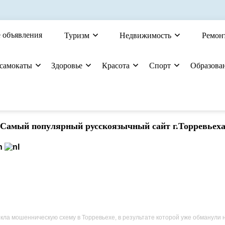
 объявления
Туризм
Недвижимость
Ремон
 самокаты
Здоровье
Красота
Спорт
Образова
Cамый популярный русскоязычный сайт г.Торревьех
 мошенническую схему в Торревьехе, в результате которой уже обманули несколько челове