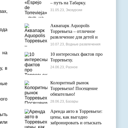
– путь на Табарку.
31.05.23, Экскурсии
зах,
Аквапарк Aquopolis
ода
Торревьеха – отличное
развлечение для детей и
взрослых
10.07.23, Водные развлечения
ы на
10 интересных фактов про
Торревьеху.
24.06.23, Разное
у, в
Колоритный рынок
ные
Торревьехи! Посещение
обязательно!
ого
28.06.23, Базары
Аренда авто в Торревьехе:
ыть
цены, как выгодно
или
забронировать и отыскать