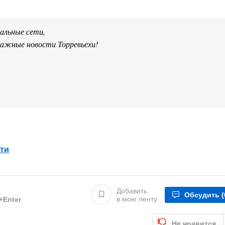
иальные сети,
важные новости Торревьехи!
ти
Добавить
Обсудить
(
в мою ленту
l+Enter
Не нравится