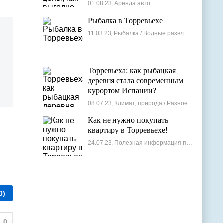
лучшие варианты
01.08.23, Аренда авто
Рыбалка в Торревьехе
11.03.23, Рыбалка / Водные развлечения
Торревьеха: как рыбацкая
деревня стала современным
курортом Испании?
08.07.23, Климат, природа / Разное
Как не нужно покупать
квартиру в Торревьехе!
24.07.23, Полезная информация по недвижимости
0)
0