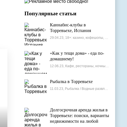
Популярные статьи
Каннабис-клубы в
Торревьехе, Испания
29.04.23, 18+: казино, кофешопы, стрип-бары
«Как у тещи дома» - еда по-
домашнему!
12.06.23, Кафе, рестораны, ночные клубы
Рыбалка в Торревьехе
11.03.23, Рыбалка / Водные развлечения
Долгосрочная аренда жилья в
Торревьехе: поиски, варианты
недвижимости на любой
бюджет