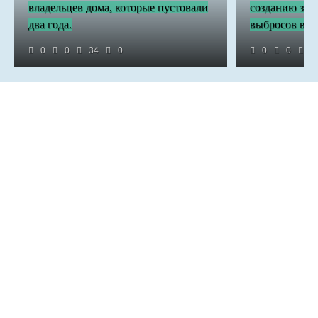
владельцев дома, которые пустовали
созданию зон
два года.
выбросов в п
0
0
34
0
0
0
2