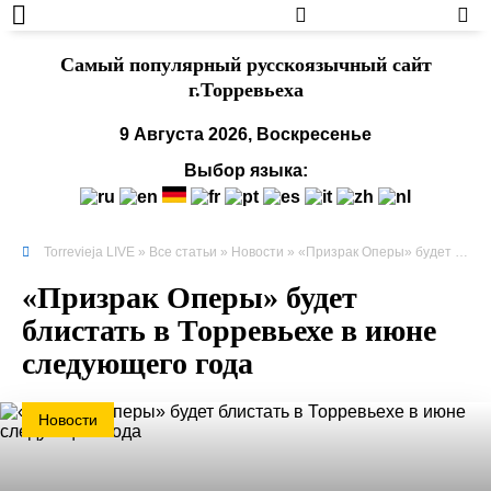
Cамый популярный русскоязычный сайт
г.Торревьеха
9 Августа 2026, Воскресенье
Выбор языка:
Torrevieja LIVE
»
Все статьи
»
Новости
» «Призрак Оперы» будет блистать в Торревьехе в июне следующего года
«Призрак Оперы» будет
блистать в Торревьехе в июне
следующего года
Новости