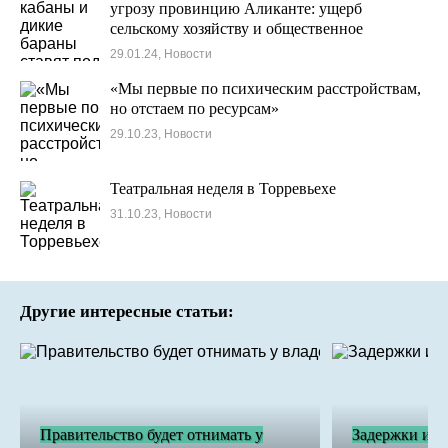
угрозу провинцию Аликанте: ущерб
сельскому хозяйству и общественное
беспокойство
29.01.24, Новости
«Мы первые по психическим расстройствам,
но отстаем по ресурсам»
29.10.23, Новости
Театральная неделя в Торревьехе
31.10.23, Новости
Другие интересные статьи:
Правительство будет отнимать у
Задержки и н