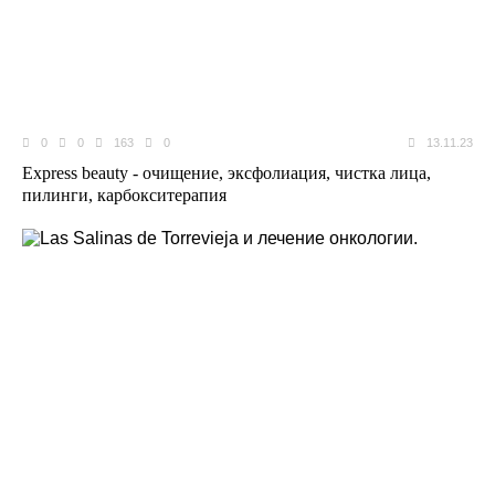
0
0
163
0
13.11.23
Express beauty - очищение, эксфолиация, чистка лица,
пилинги, карбокситерапия