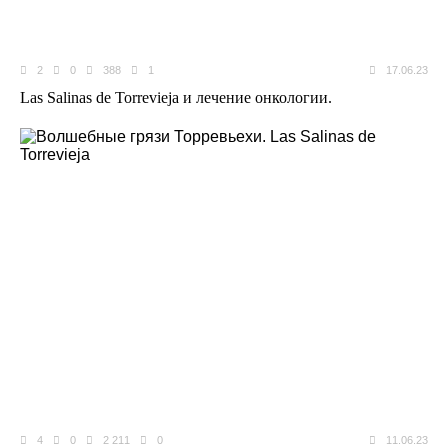
2
0
388
1
17.06.23
Las Salinas de Torrevieja и лечение онкологии.
4
0
2 211
0
11.06.23