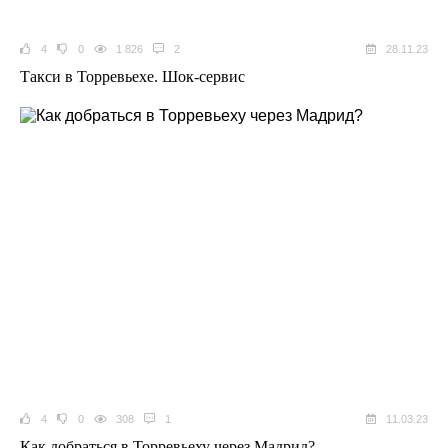
4
0
1 826
2
28.11.23
Такси в Торревьехе. Шок-сервис
4
0
308
1
11.03.23
Как добраться в Торревьеху через Мадрид?