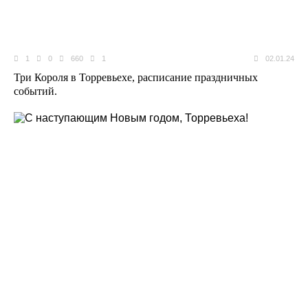
1
0
660
1
02.01.24
Три Короля в Торревьехе, расписание праздничных
событий.