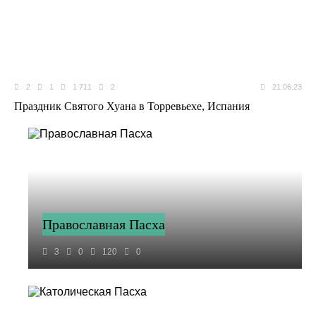
2
1
1 711
2
21.06.23
Праздник Святого Хуана в Торревьехе, Испания
Православная Пасха
3
0
120
0