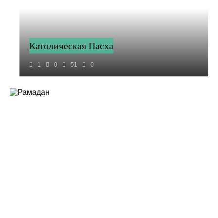
Католическая Пасха
1
0
51
0