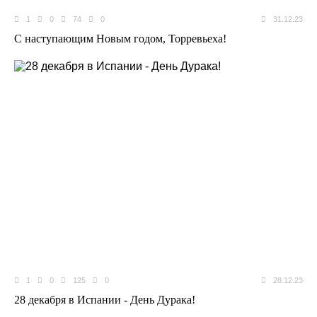
1
0
74
0
31.12.23
C наступающим Новым годом, Торревьеха!
1
0
125
0
28.12.23
28 декабря в Испании - День Дурака!