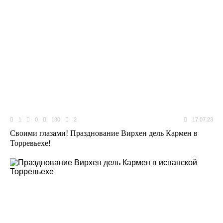
1
0
180
2
17.07.23
Своими глазами! Празднование Вирхен дель Кармен в
Торревьехе!