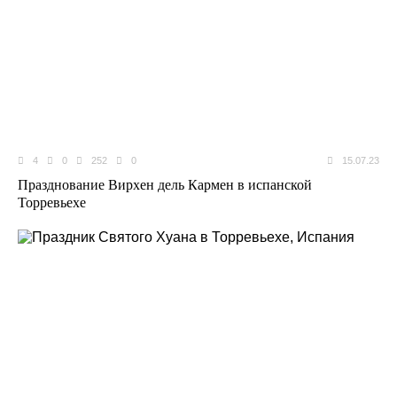
4
0
252
0
15.07.23
Празднование Вирхен дель Кармен в испанской
Торревьехе