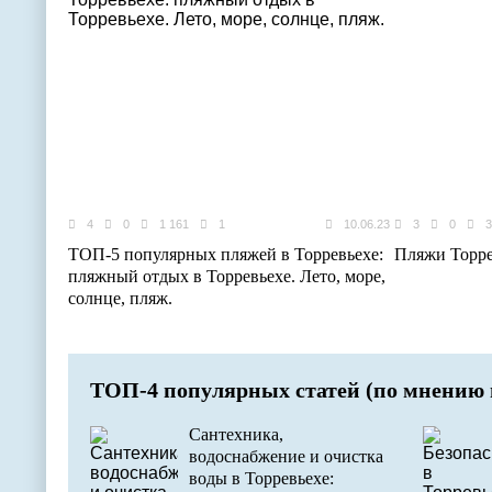
4
0
1 161
1
10.06.23
3
0
3
ТОП-5 популярных пляжей в Торревьехе:
Пляжи Торр
пляжный отдых в Торревьехе. Лето, море,
солнце, пляж.
ТОП-4 популярных статей (по мнению 
Сантехника,
водоснабжение и очистка
воды в Торревьехе: