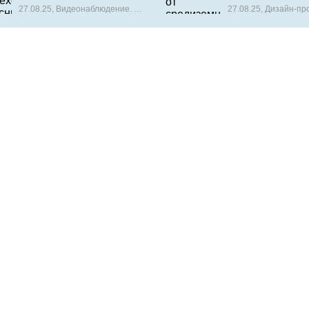
спокойствия –
мечты до
27.08.25, Видеонаблюдение. Сигнализация. Контроль доступа
27.08.25, Дизайн-пр
видеонаблюдение,
функциональной
сигнализация и контроль
реальности
доступа