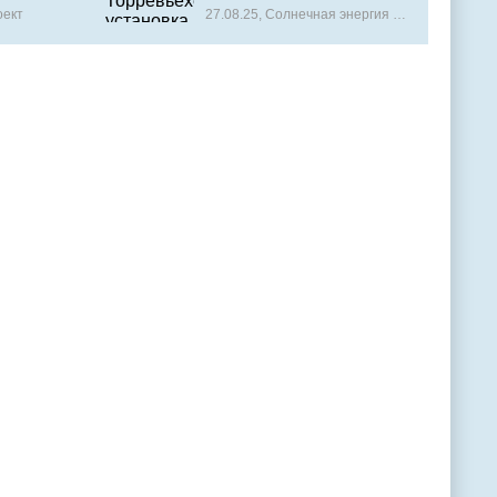
вложение и экономия
оект
27.08.25, Солнечная энергия (панели)