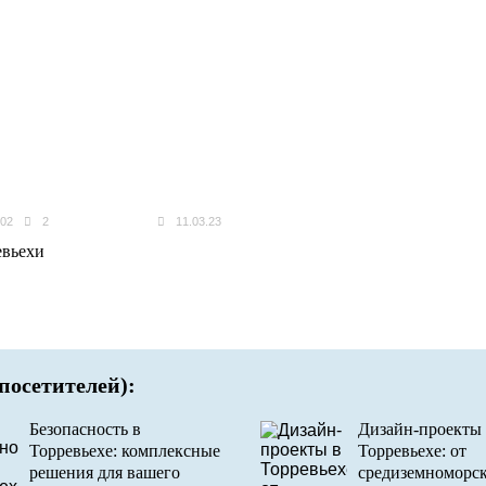
02
2
11.03.23
евьехи
посетителей):
Безопасность в
Дизайн-проекты 
Торревьехе: комплексные
Торревьехе: от
решения для вашего
средиземноморс